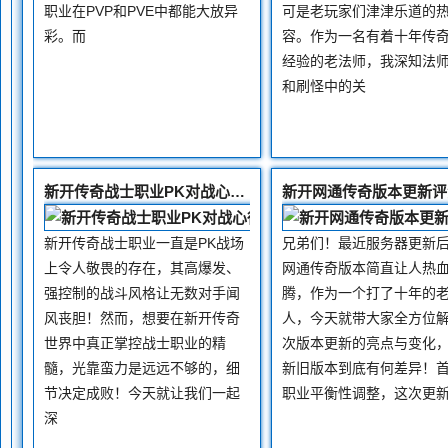
职业在PVP和PVE中都能大放异
可是老玩家们津津乐道的
彩。而
容。作为一名有着十年传
经验的老法师，我深知法师
和刷怪中的关
新开传奇战士职业PK对战心得与弱点利用技巧分享
新开传奇战士职业一直是PK战场
兄弟们！最近服务器更新
上令人敬畏的存在，其高爆发、
网通传奇版本简直让人热
强控制的战斗风格让无数对手闻
腾，作为一个打了十年的
风丧胆！然而，想要在新开传奇
人，今天就带大家全方位
世界中真正掌控战士职业的精
次版本更新的亮点与变化
髓，光靠蛮力是远远不够的，细
新旧版本到底有何差异！
节决定成败！今天就让我们一起
职业平衡性调整，这次更
深