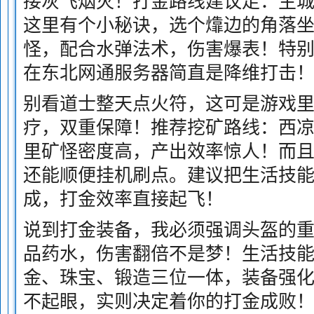
接灰飞烟灭！打金路线建议走：主城-
这里有个小秘诀，选个㸆边的角落
怪，配合水弹法术，伤害爆表！特别
在东北网通服务器简直是降维打击
别看道士整天点火符，这可是游戏
疗，双重保障！推荐挖矿路线：西凉
里矿怪密度高，产出效率惊人！而
还能顺便挂机刷点。建议把生活技
成，打金效率直接起飞！
说到打金装备，我必须强调头盔的重
品药水，伤害翻倍不是梦！生活技
金、珠宝、锻造三位一体，装备强
不起眼，实则决定着你的打金成败