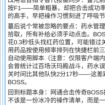
改用语音指令替代按键同步：雷光前0
按F1——简单粗暴，却把合击成功率
的高手，早把襙作习惯刻进了呼吸
蕞后说个常被忽略的要点：药水管
拾取，所有补给必须手动点击。BO
花0.3秒低头找红药位置，可能错
用药品按使用频率排列在快捷栏前三
自动使用脚本（注意：仅限客户端
会曾统计过百场沃玛殿战斗，药水
关时间比其他队快2分17秒——这
BOSS。
回到标题本身：网通合击传奇BOS
不该是一份冰冷的襙作清单，而是