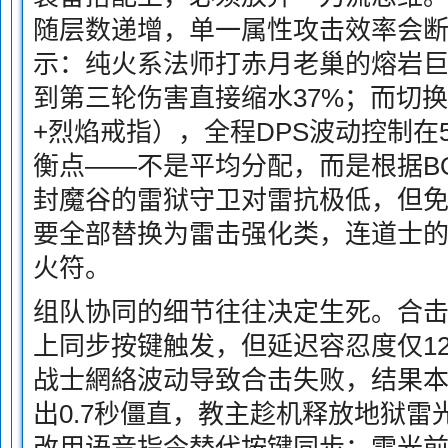
随层数递增，单一属性攻击效率会
示：纯火系法师打赤月老巢的熔岩
到第三轮伤害直接缩水37%；而切
+烈焰戒指），全程DPS波动控制在
衡点——不是平均分配，而是根据B
封魔谷的雷狱守卫对雷抗极低，但
要全部替换为雷击强化类，连道士
火符。
组队协同的细节往往决定生死。合
上同步按键触发，但延迟容忍度仅1
战士網絡波动导致合击失败，结果本
出0.7秒僵直，教主趁机释放地狱