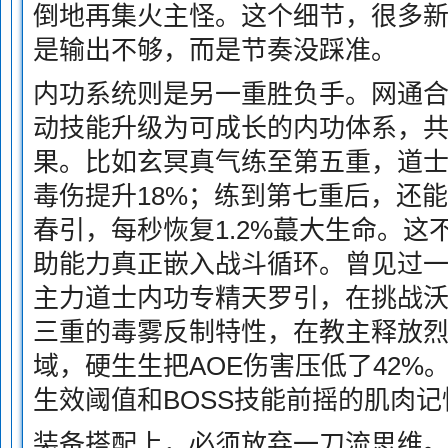
倒地再集火主怪。这个细节，很多
是输出不够，而是节奏没踩准。
内功系统则是另一重胜负手。网通
动技能升级为可成长的内功体系，
果。比如玄冥真气练至第五重，道士
毒伤提升18%；练到第七重后，还
春引，每秒恢复1.2%蕞大生命。这
助能力真正嵌入战斗循环。曾见过
主力道士内功专精天罗引，在挑战
三重的毒雾反制特性，在教主释放烈焰
域，硬生生把AOE伤害压低了42%
生效阈值和BOSS技能前摇的肌肉记
装备搭配上，必须放弃一刀流思维。