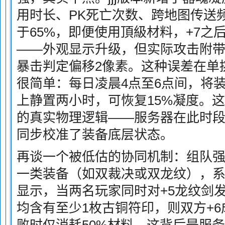
用时长、PK死亡次数、跨地图传送
于65%，即便使用頂級材料，+7之
——外观显示升级，但实际攻击附带
暴击判定偏移2像素。这种误差在单
很简单：每日凌晨4点至6点间，将
上静置两小时，可恢复15%凝度。
的真实物理逻辑——服务器在此时
同步校准了装备底层状态。
再谈一个被低估的协同机制：组队
一类装备（如双裁决或双龙纹），
显示，当两名玩家同时对+5龙纹剑
均含有至少1枚古铜符印，则双方+6