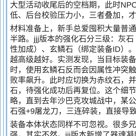
大型活动收尾后的空档期，此时NP
低、后台校验压力小，三者叠加，
材料准备上，新手总爱囤积大量普通
半路。jjj版本的强化石分三级：灰
性加成）、玄鳞石（绑定装备ID）
越高级越好。实测发现，当目标装备
时，使用玄鳞石反而会因属性冲突
败率飙升。此时应切换为赤纹石，并
石，待强化成功后再复位。这个细节
略，直到去年沙巴克攻城战中，某
石强+9屠龙刀，三连碎装，直接导
装备本体状态同样不可忽视。很多
强，其实不然。jjj版本新增了器魂