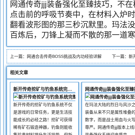
网通传奇jjj装备强化至臻技巧，不
点击前的呼吸节奏中，在材料入炉
翻看波形图的那三秒沉默里。玛法
百炼后，刀锋上凝而不散的那一道
上一篇：
网通合击传奇BOSS挑战及内功经验详解
下一篇：
新
相关文章
新开传奇挖矿与钓鱼系统完整攻略
网通传奇jjj装备强化至臻
新开传奇的挖矿与钓鱼系统不仅
在玛法大陆的烈日与风沙
是游戏的日常任务，更是生活技
装备从来不只是属性堆叠
能成长的必经之路！挖矿可获得
数字，而是战士用血与火
稀有矿石锻造神器，钓鱼则能收
尊严。网通传奇jjj版本上
集珍贵材料提升生活技能，但新
装备强化系统迎来质变—