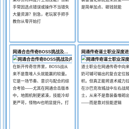
手常因选点错误或操作不当错失
是简单加点、砸钱就能
大量资源？别急，老玩家手把手
教你从零开始打
网通合击传奇BOSS挑战及内功经验详解
在新开传奇世界里，BOSS战从
道士职业在网通传奇中向
来不是靠堆人头就能赢的较量。
奶可辅可输出的复合定位
它是一场节奏、意识与配合的综
帜。但真正能将道术威力
合考验——尤其在网通合击版本
在沙巴克攻城战中左右战
中，地图机制更紧凑，技能冷却
士，从来不是靠装备堆砌
更严苛，怪物AI也明显提升。打
——而是靠对技能逻辑