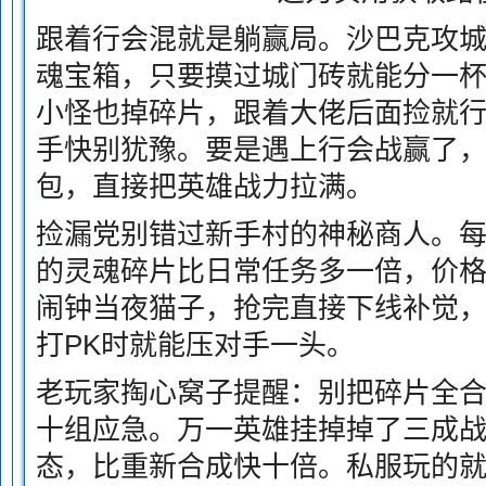
跟着行会混就是躺赢局。沙巴克攻
魂宝箱，只要摸过城门砖就能分一
小怪也掉碎片，跟着大佬后面捡就
手快别犹豫。要是遇上行会战赢了，
包，直接把英雄战力拉满。
捡漏党别错过新手村的神秘商人。
的灵魂碎片比日常任务多一倍，价
闹钟当夜猫子，抢完直接下线补觉
打PK时就能压对手一头。
老玩家掏心窝子提醒：别把碎片全
十组应急。万一英雄挂掉掉了三成
态，比重新合成快十倍。私服玩的