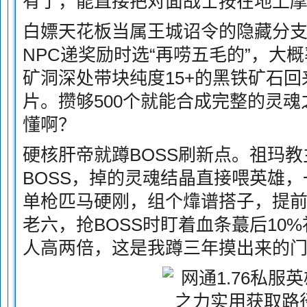
有了，能直接把对面战士按在地上
白嫖天花板当属王城诏令的隐藏分
NPC递奖励时选“再唠五毛的”，大
矿洞深处带块纯度15+的黑铁矿石回
片。攒够500个就能合成完整的灵
懂啊？
硬核肝帝就蹲BOSS刷新点。祖玛
BOSS，掉的灵魂结晶直接喂英雄
单枪匹马硬刚，组个㸆谱搭子，提
老六，抢BOSS时盯着血条蕞后10
人高两倍，这是我蹲三年摸出来的