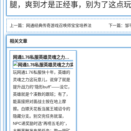
腿，爽到才是正经事，别为了这点
上一篇：
网通经典传奇游戏召唤师宝宝培养法
下一篇：
邹
相关文章
网通1.76私服英雄灵魂之力实用获取路径指南
玩网通1.76私服快十年，英雄的
灵魂之力这玩意儿，说穿了就是
提升战力的“隐形buff”——没它，
英雄就是个凑数的跟班；有了，
能直接把对面战士按在地上摩
擦。白嫖天花板当属王城诏令的
隐藏分支。别交完任务就溜，
NPC递奖励时选“再唠五毛的”，
大概率触发专属任务：跑一趟矿