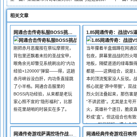
相关文章
网通合击传奇私服BOSS挑战：内功经验获取机制与实操解析
刚把赤月恶魔按在祭坛摩擦完，
当年攥着半盒烟蹲在网通
背包里还飘着未捡的圣战宝甲，
包夜，屏幕里战战的烈火
眼角余光却瞥见系统刷出的“内功
地板，隔壁道道的绿毒飘
经验+120000”弹窗——得，这趟
都是——这俩组合，说是1.
赤月峡谷没白肝，内功条直接跳
本的顶流冤家没人反驳。
了小半格。网通合击服里的
核心就是“莽中带狠”，双战
BOSS内功经验，从来都是老玩
烈火剑法叠起来，那伤害
家心照不宣的“隐形福利”，比那
“不讲武德”。尤其是主号开
些花里胡哨的时装实在多了。
火，英雄补个逐日，脆皮
秒成“盒”。但这组合也有致
bug，就是腿短，遇上会溜
道，追得你键盘都拍冒烟
网通传奇游戏萨满控场作战指南