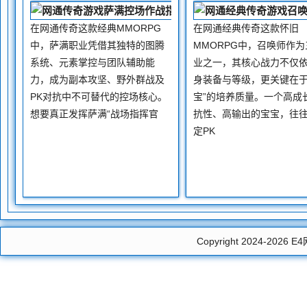
不到人衣角。而且耗药快
谱，背
在网通传奇这款经典MMORPG
在网通经典传奇这款怀旧
中，萨满职业凭借其独特的图腾
MMORPG中，召唤师作
系统、元素掌控与团队辅助能
业之一，其核心战力不仅
力，成为副本攻坚、野外群战及
身装备与等级，更关键在于
PK对抗中不可替代的控场核心。
宝”的培养质量。一个高成
想要真正发挥萨满“战场指挥官
抗性、高输出的宝宝，往
定PK
Copyright 2024-2026
E