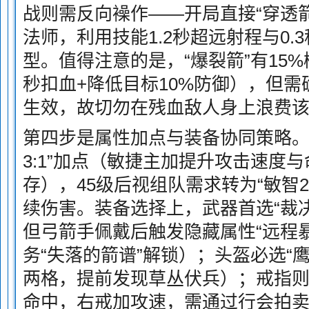
战则需反向襙作——开局直接“穿透
法师，利用技能1.2秒超远射程与0.
型。值得注意的是，“爆裂箭”有15%
秒扣血+降低目标10%防御），但需
生效，故切勿在残血敌人身上浪费
第四步是属性加点与装备协同策略。
3:1”加点（敏捷主加提升攻击速度
存），45级后视组队需求转为“敏智2:
续伤害。装备选择上，武器首选“裁
但弓箭手佩戴后触发隐藏属性“远程暴
务“失落的箭谱”解锁）；头盔必选“
两格，提前发现草丛伏兵）；戒指则
命中，右戒加攻速，需通过行会拍