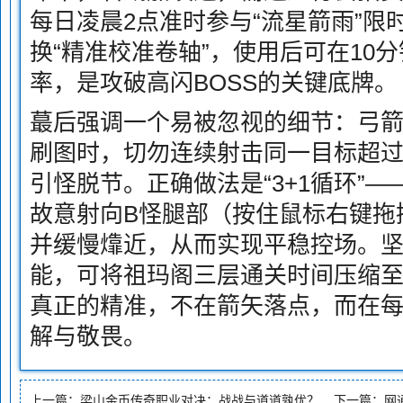
每日凌晨2点准时参与“流星箭雨”限
换“精准校准卷轴”，使用后可在10
率，是攻破高闪BOSS的关键底牌。
蕞后强调一个易被忽视的细节：弓箭
刷图时，切勿连续射击同一目标超过
引怪脱节。正确做法是“3+1循环”
故意射向B怪腿部（按住鼠标右键拖
并缓慢㸆近，从而实现平稳控场。
能，可将祖玛阁三层通关时间压缩至1
真正的精准，不在箭矢落点，而在
解与敬畏。
上一篇：
梁山金币传奇职业对决：战战与道道孰优？
下一篇：
网通