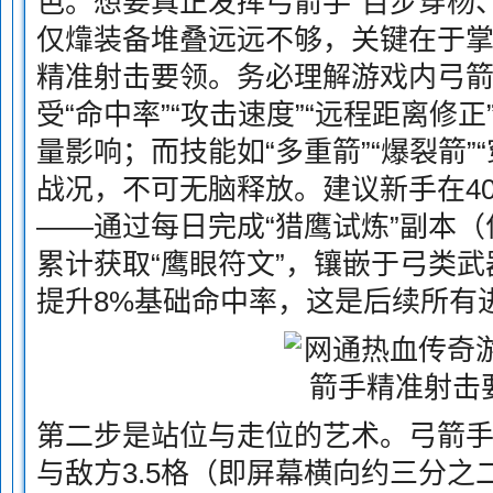
色。想要真正发挥弓箭手“百步穿杨
仅㸆装备堆叠远远不够，关键在于
精准射击要领。务必理解游戏内弓
受“命中率”“攻击速度”“远程距离修正
量影响；而技能如“多重箭”“爆裂箭”
战况，不可无脑释放。建议新手在4
——通过每日完成“猎鹰试炼”副本
累计获取“鹰眼符文”，镶嵌于弓类武
提升8%基础命中率，这是后续所有
第二步是站位与走位的艺术。弓箭
与敌方3.5格（即屏幕横向约三分