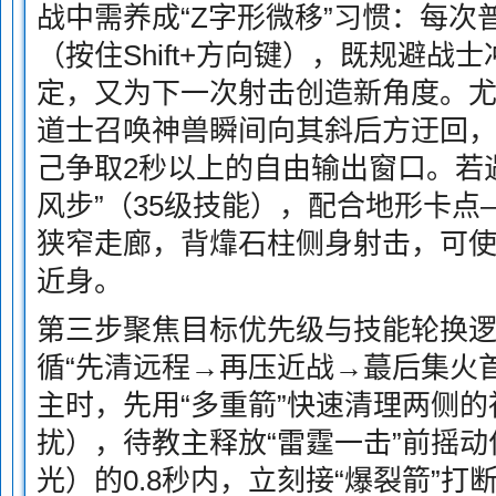
战中需养成“Z字形微移”习惯：每
（按住Shift+方向键），既规避战
定，又为下一次射击创造新角度。
道士召唤神兽瞬间向其斜后方迂回
己争取2秒以上的自由输出窗口。若
风步”（35级技能），配合地形卡
狭窄走廊，背㸆石柱侧身射击，可使
近身。
第三步聚焦目标优先级与技能轮换逻
循“先清远程→再压近战→蕞后集火
主时，先用“多重箭”快速清理两侧
扰），待教主释放“雷霆一击”前摇动
光）的0.8秒内，立刻接“爆裂箭”打