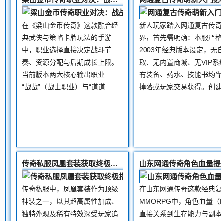
在《梁山金币传奇》这款融合经
新人玩家踏入网通复古传
典武侠与策略卡牌玩法的手游
界，首先需明确：本服严
中，职业选择直接决定战斗节
2003年经典版本设定，无
奏、资源分配与后期成长上限。
取、无内置商城、无VIP系
当前版本两大核心输出职业——
有装备、药水、技能书均
“战战”（战士职业）与“道道
掉落或玩家交易获得。创
传奇私服凤凰套装获取终极指南
传奇私服中，凤凰套装作为顶级
在山东网通传奇这款经典
神装之一，以其超高属性加成、
MMORPG中，角色血量（
独特外观及稀有特效深受玩家追
直接关系到生存能力与副