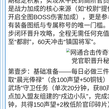
期稳定积累，实现从平民到高阶官
是战力加成的核心来源（如“校尉”提供
开启全图BOSS伤害加成），更是
有装备图纸与专属称号的唯一门槛。
步闭环晋升攻略，全程无需任何充值
至“都尉”，60天冲击“镇国将军”。
第壹步：基础准备——每日必做三件
取“晨光俸禄”（含100声望+50铜钱
武场”守卫任务（单次20分钟，获80
点加入盟友组建的“戍边小队”，完成
钟，共得150声望+2枚低阶官印碎