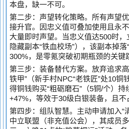
本盘，缺一不可。
第二步：声望转化策略。所有声望优
接升官。因忠义值可叠加使用且永
大量即时声望。当忠义值达500时，
隐藏副本“铁血校场”），该副本掉落
300%，是零氪突破初期瓶颈的关键
第三步：装备替代方案。放弃追求高
铁甲”（新手村NPC“老铁匠”处10
得铜钱购买“粗砺磨石”（5铜/个）持
+47%，等效于30级白银装备，且
第四步：组队智慧。主动申请加入“清
中立联盟（非充值公会），其成员