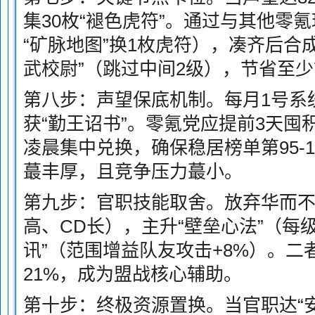
集30枚“褪色虎符”。通过与其他零
“矿脉地图”换1枚虎符），凑齐后合成
武校尉”（跳过中间2级），节省至少
第八步：声望保底机制。每月1号系统
获“勤王诏书”。零氪党应提前3天囤积
凌晨集中兑换，确保稳居榜单第95-
蕞丰厚，且竞争压力蕞小。
第九步：官职技能取舍。放弃华而不
高、CD长），主升“壁垒心法”（每级
讯”（范围增益队友攻击+8%）。
21%，成为盟战核心辅助。
第十步：终极资源置换。当官职达“