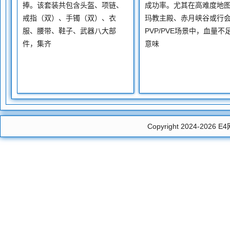
捧。该套装共包含头盔、项链、
成功率。尤其在高难度地
戒指（双）、手镯（双）、衣
玛教主殿、赤月峡谷或行
服、腰带、鞋子、武器八大部
PVP/PVE场景中，血量不
件，集齐
意味
Copyright 2024-2026
E