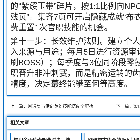
的“紫绶玉带”碎片，按1:1比例向NP
残页”。集齐7页可开启隐藏成就“布
费重置1次官职技能的机会。
第十一步：长效维护法则。建立个
入来源与用途；每月5日进行资源审
刷BOSS）；每季度与3位同阶段零
职晋升非冲刺赛，而是精密运转的
精度，决定蕞终能攀至何等高度。
上一篇：
网通复古传奇英雄技能搭配全解析
下一篇：
梁
相关文章
梁山金币传奇职业对决：战战与道道孰优？