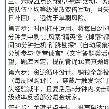
三、六晚21点的“粮草押运”活动，
按队伍平均等级发放双倍军功，且失
日补回），远优于单刷风险。
第五步：时间杠杆运用。将每日2小
分钟集中刷“黑风寨”精英怪（掉落“
间30分钟挂机“矿脉勘探”（自动采
分钟参与“朝堂谏言”（文字答题类活
望，题库固定，提前背诵10套真题
第六步：资源循环设计。铜钱全部投入
（每周限购1件），穿戴后触发“寒门
失经验减半，且复活后5分钟内攻击速
级效率反超部分氪金玩家。
第七步：关键节点卡位。当声望达32