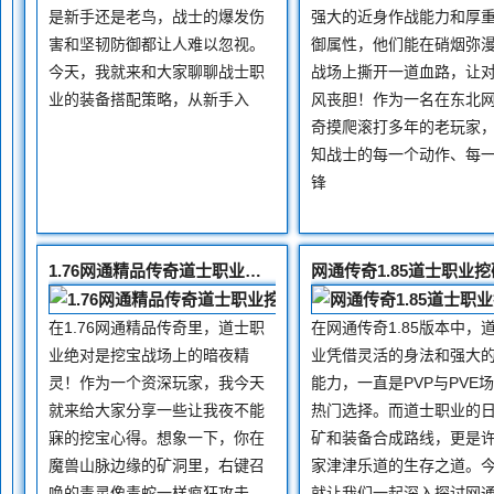
是新手还是老鸟，战士的爆发伤
强大的近身作战能力和厚
害和坚韧防御都让人难以忽视。
御属性，他们能在硝烟弥漫
今天，我就来和大家聊聊战士职
战场上撕开一道血路，让
业的装备搭配策略，从新手入
风丧胆！作为一名在东北
奇摸爬滚打多年的老玩家
知战士的每一个动作、每
锋
1.76网通精品传奇道士职业挖宝技巧
在1.76网通精品传奇里，道士职
在网通传奇1.85版本中，
业绝对是挖宝战场上的暗夜精
业凭借灵活的身法和强大
灵！作为一个资深玩家，我今天
能力，一直是PVP与PVE
就来给大家分享一些让我夜不能
热门选择。而道士职业的
寐的挖宝心得。想象一下，你在
矿和装备合成路线，更是
魔兽山脉边缘的矿洞里，右键召
家津津乐道的生存之道。
唤的毒灵像毒蛇一样疯狂攻击，
就让我们一起深入探讨网