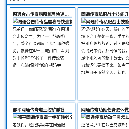
网通合击传奇猎魔称号快速提升技巧
兄弟们，你们还记得那年在网通
还记得那年冬天，我在沙
合击传奇里，为了一个猎魔称
墙下守了整整一夜，手里
号，整个行会都疯了么？那种感
把刚升级的战斧，对面是
觉，就像在盟重土城门口，看到
会的兄弟们。那时候的我
对手的BOSS掉了一件传说装
是个刚入坑的新手战士，
备，心跳都快得像在祖玛寺
力和运气硬撑下来。如今
那段日子虽然辛苦，却也
邹平网通传奇道士挖矿赚钱全攻略
网通传奇功勋任务怎么做
老铁们，还记得当年在网通服
还记得那个在沙巴克城外