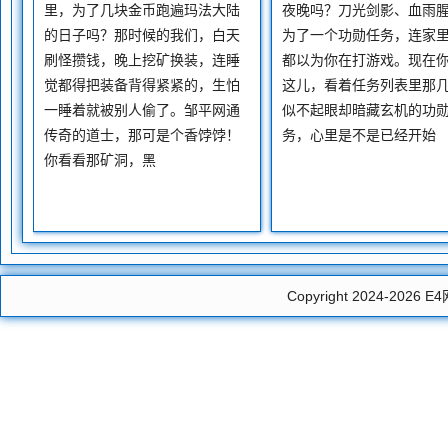
里，为了几块金币跑遍玛法大陆
夜晚吗？刀光剑影、血雨
的日子吗？那时候的我们，白天
为了一个功勋任务，连家
刷怪攒钱，晚上挖矿换装，连睡
都以为你在打游戏。现在
觉都得把装备背得紧紧的，生怕
这儿，看着任务列表里那
一睡着就被别人偷了。邹平网通
似不起眼却暗藏玄机的功
传奇的道士，那可是个香饽饽！
务，心里是不是已经开始
你看看那矿洞，黑
Copyright 2024-2026
E