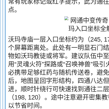
常有玩家标记或红字提示，此为通往
点。
沃玛寺庙一层入口坐标约为（245, 
个屏幕距离处。此处有一明显石门
物如沃玛教徒或将军。建议队伍中
用“灵魂火符”探路或“召唤神兽”吸
必携带足够红药与随机传送卷，避
后，地图呈回字形结构，四通八达
进，顺时针绕行可快速找到通往二
（198, 120）。途中注意避开密
以节省时间。