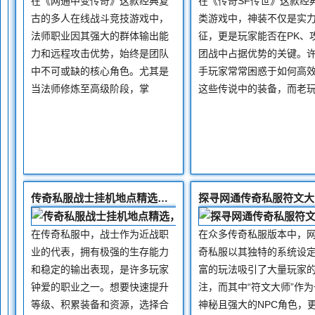
在《网通中变传奇》这款经典复
在《传奇SF传世》这款经
古的多人在线战斗竞技游戏中，
类游戏中，神装不仅是实
法师职业因其强大的群体输出能
征，更是玩家能否在PK、
力和远程攻击优势，始终是团队
团战中占据优势的关键。
中不可或缺的核心角色。尤其是
手玩家常常困惑于如何高
当法师修炼至高级阶段，掌
这些传说中的装备，而老
传奇私服战士挂机地点精选，助你高效升级
在传奇私服中，战士作为近战职
在众多传奇私服版本中，
业的代表，拥有极强的生存能力
奇私服以其独特的系统设
和稳定的输出表现，是许多玩家
富的玩法吸引了大量玩家
钟爱的职业之一。想要快速提升
注，而其中“符文大师”作为
等级、积累装备和资源，选择合
神秘且强大的NPC角色，