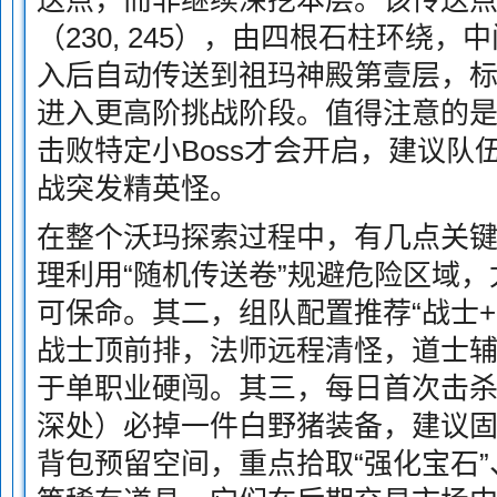
送点，而非继续深挖本层。该传送
（230, 245），由四根石柱环绕
入后自动传送到祖玛神殿第壹层，
进入更高阶挑战阶段。值得注意的
击败特定小Boss才会开启，建议队
战突发精英怪。
在整个沃玛探索过程中，有几点关
理利用“随机传送卷”规避危险区域
可保命。其二，组队配置推荐“战士+
战士顶前排，法师远程清怪，道士
于单职业硬闯。其三，每日首次击
深处）必掉一件白野猪装备，建议
背包预留空间，重点拾取“强化宝石”、